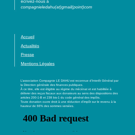
écrivez-nous à
compagnieledahu(at)gmail(point)com
Accueil
Actualités
Presse
Mentions Légales
L’association Compagnie LE DAHU est reconnue d’Interêt Général par
la Direction générale des finances publiques.
À ce titre, elle est éligible au régime du mécénat et est habilitée à
délivrer des reçus fiscaux aux donateurs au sens des dispositions des
articles 200-1-B et 238 bis-1 du code général des impôts.
Toute donation ouvre droit à une réduction d’impôt sur le revenu à la
hauteur de 66% des sommes versées.