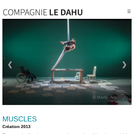
☰
❮
❯
Muscles
© Martin Argyroglo
MUSCLES
Création 2013